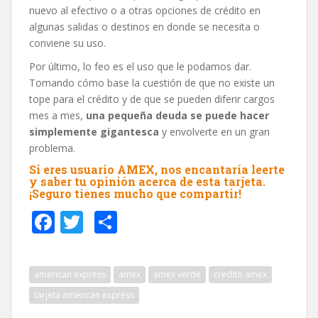
nuevo al efectivo o a otras opciones de crédito en
algunas salidas o destinos en donde se necesita o
conviene su uso.
Por último, lo feo es el uso que le podamos dar.
Tomando cómo base la cuestión de que no existe un
tope para el crédito y de que se pueden diferir cargos
mes a mes,
una pequeña deuda se puede hacer
simplemente gigantesca
y envolverte en un gran
problema.
Si eres usuario AMEX, nos encantaría leerte
y saber tu opinión acerca de esta tarjeta.
¡Seguro tienes mucho que compartir!
F
T
C
ac
w
o
e
itt
m
american express
amex
amex verde
credito amex
b
er
p
tarjeta american express
o
ar