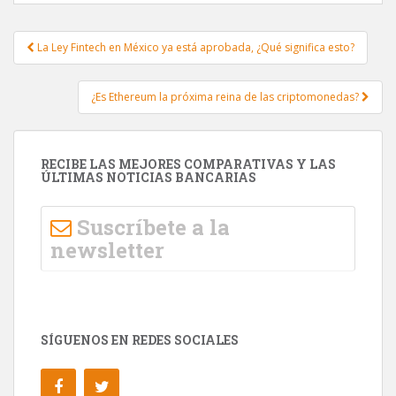
o
ti
k
r
La Ley Fintech en México ya está aprobada, ¿Qué significa esto?
Post navigation
¿Es Ethereum la próxima reina de las criptomonedas?
RECIBE LAS MEJORES COMPARATIVAS Y LAS
ÚLTIMAS NOTICIAS BANCARIAS
Suscríbete a la
newsletter
SÍGUENOS EN REDES SOCIALES