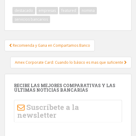
e
itt
m
destacado
empresas
featured
nomina
b
er
p
servicios bancarios
o
ar
o
ti
k
r
Recomienda y Gana en Compartamos Banco
Post navigation
Amex Corporate Card: Cuando lo básico es mas que suficiente
RECIBE LAS MEJORES COMPARATIVAS Y LAS
ÚLTIMAS NOTICIAS BANCARIAS
Suscríbete a la
newsletter