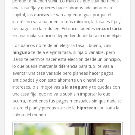
porque te pueden subir. Lo malo es que cuando tienes
una tasa fija y quieres hacer abonos adelantados a
capital, las
cuotas
se van a quedar igual porque el
interés no va a bajar en lo más mínimo, la tasa es fija y
tus pagos no la reducen. Entonces puedes
encontrarte
en una mala situación dependiendo de la tasa que elijas.
Los bancos no te dejan elegir la tasa… bueno, casi
ninguno
te deja elegir la tasa, si fija o variable, pero
Bansí te permite hacer esta elección desde un principio,
lo que puede marcar la diferencia para ti. Si te vas a
aventar una tasa variable pero planeas hacer pagos
anticipados y con esto ahorrarte un dineral con
intereses, o si mejor vas a la
asegura
y te quedas con
una tasa fija, que no va a subir sin importar lo que
ocurra, mantienes tus pagos mensuales sin que nada te
altere el plan y puedas salir de la
hipoteca
con toda la
calma del mundo.