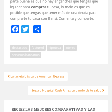
parte buena es que no hay enganches que tengas que
liquidar para
comprar
tu casa, lo malo es que es
posible que tengas que tener más de una deuda para
comprarte tu casa con Bansí. Comenta y comparte.
F
T
C
ac
w
o
e
itt
m
destacado
featured
hipoteca
interés
b
er
p
servicios bancarios
o
ar
o
ti
k
r
La tarjeta básica de American Express
Post navigation
Seguro Hospital Cash Amex cuidando de tu salud
RECIBE LAS MEJORES COMPARATIVAS Y LAS