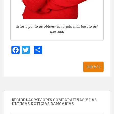
Estás a punto de obtener la tarjeta más barata del
mercado
F
T
C
ac
w
o
e
itt
m
LEER MÁS
b
er
p
o
ar
o
ti
k
r
RECIBE LAS MEJORES COMPARATIVAS Y LAS
ÚLTIMAS NOTICIAS BANCARIAS