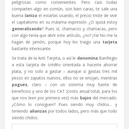
peligrosas como convenientes. Pero casi todas
comparten algo en común, son bien caras, te sale una
buena
laniza
el estarlas usando, el precio triste de vivir
el capitalismo en su máxima expresión. ¿O quizá estoy
generalizando
? Pues sí, chamacos y chamacas, pero
con algo tenía que abrir este artículo, ¿no? ¡Ya! No me la
hagan de jamón, porque hoy les traigo una
tarjeta
bastante interesante.
Se trata de la Anti Tarjeta, o así le
denomina
BanRegio
a esta tarjeta de crédito orientada a hacerte ahorrar
plata, y no solo a gastar – aunque si gastas tres mil
pesos en zapatos nuevos, ellos no se enojan, mientras
pagues
, claro – con un sistema muy fuerte de
beneficios y uno de los CAT (costo anual total, para los
que nos leen por primera vez) más
bajos
del mercado.
¿Cómo lo consiguen? Pues siendo muy chidos… y
teniendo
alianzas
por todos lados, pero más que todo
siendo chidos.