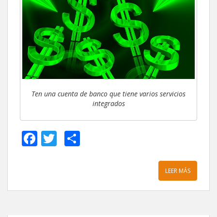
Ten una cuenta de banco que tiene varios servicios
integrados
F
T
C
ac
w
o
e
itt
m
LEER MÁS
b
er
p
o
ar
o
ti