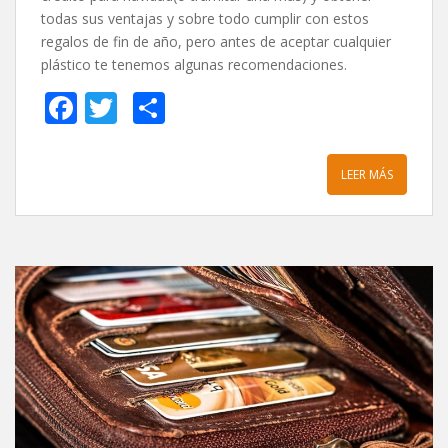
todas sus ventajas y sobre todo cumplir con estos
regalos de fin de año, pero antes de aceptar cualquier
plástico te tenemos algunas recomendaciones.
F
T
C
ac
w
o
e
itt
m
LEER MÁS
b
er
p
o
ar
o
ti
k
r