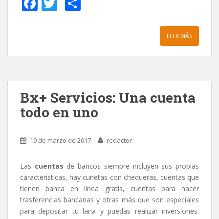
F
T
C
ac
w
o
e
itt
m
LEER MÁS
b
er
p
o
ar
o
ti
k
r
Bx+ Servicios: Una cuenta
todo en uno
19 de marzo de 2017
redactor
Las
cuentas
de bancos siempre incluyen sus propias
características, hay cunetas con chequeras, cuentas que
tienen banca en línea gratis, cuentas para hacer
trasferencias bancarias y otras más que son especiales
para depositar tu lana y puedas realizar inversiones.