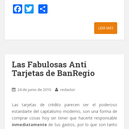
F
T
C
ac
w
o
e
itt
m
LEER MÁS
b
er
p
o
ar
o
ti
k
r
Las Fabulosas Anti
Tarjetas de BanRegio
24 de junio de 2010
redactor
Las tarjetas de crédito parecen ser el poderoso
estandarte del capitalismo moderno, son una forma de
comprar cosas hoy sin tener que hacerte responsable
inmediatamente
de tus gastos, por lo que son tanto